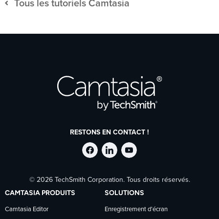
Tous les tutoriels Camtasia
RESTONS EN CONTACT !
Suivre
Suivre
Suivre
© 2026 TechSmith Corporation. Tous droits réservés.
TechSmith
TechSmith
TechSmith
CAMTASIA PRODUITS
SOLUTIONS
sur
sur
sur
Camtasia Editor
Enregistrement d’écran