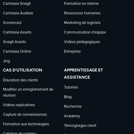
Camtasia Snagit
Formation en interne
Facebook
LinkedIn
YouTube
Camtasia Audiate
Ressources humaines
Screencast
Marketing de logiciels
Camtasia Assets
Communication d’équipe
Snagit Assets
Vidéos pédagogiques
Camtasia Online
Entreprise
Jing
CAS D’UTILISATION
APPRENTISSAGE ET
ASSISTANCE
Éducation des clients
Tutoriels
Modifier un enregistrement de
réunion
Blog
Vidéos explicatives
Recherche
Capture de connaissances
Academy
Formation aux technologies
Témoignages client
Création de contenu