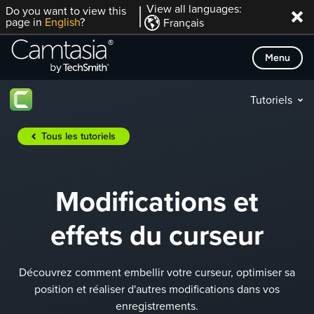
Passer
View all languages:
Do you want to view this
page in
English
?
Français
directement
au
Menu
contenu
Tutoriels
Tous les tutoriels
Modifications et
effets du curseur
Découvrez comment embellir votre curseur, optimiser sa
position et réaliser d'autres modifications dans vos
enregistrements.