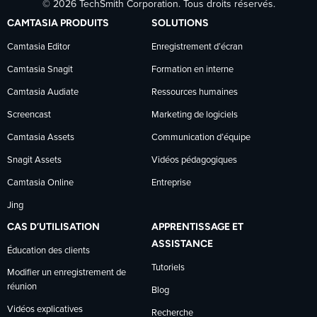
© 2026 TechSmith Corporation. Tous droits réservés.
TechSmith
TechSmith
TechSmith
CAMTASIA PRODUITS
SOLUTIONS
sur
sur
sur
Camtasia Editor
Enregistrement d’écran
Camtasia Snagit
Formation en interne
Facebook
LinkedIn
YouTube
Camtasia Audiate
Ressources humaines
Screencast
Marketing de logiciels
Camtasia Assets
Communication d’équipe
Snagit Assets
Vidéos pédagogiques
Camtasia Online
Entreprise
Jing
CAS D’UTILISATION
APPRENTISSAGE ET
ASSISTANCE
Éducation des clients
Tutoriels
Modifier un enregistrement de
réunion
Blog
Vidéos explicatives
Recherche