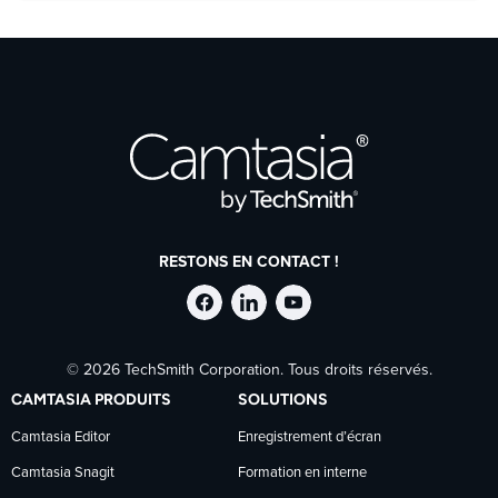
RESTONS EN CONTACT !
Suivre
Suivre
Suivre
© 2026 TechSmith Corporation. Tous droits réservés.
TechSmith
TechSmith
TechSmith
CAMTASIA PRODUITS
SOLUTIONS
sur
sur
sur
Camtasia Editor
Enregistrement d’écran
Camtasia Snagit
Formation en interne
Facebook
LinkedIn
YouTube