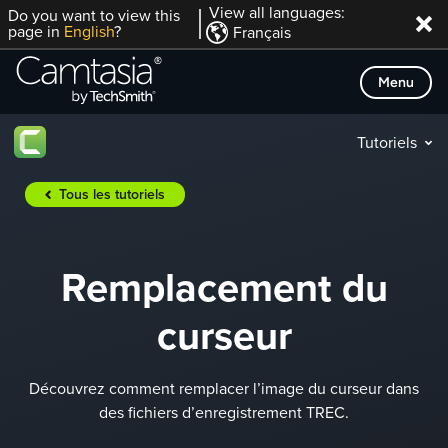
Passer
View all languages:
Do you want to view this
page in
English
?
Français
directement
au
Menu
contenu
Tutoriels
Tous les tutoriels
Remplacement du
curseur
Découvrez comment remplacer l’image du curseur dans
des fichiers d’enregistrement TREC.