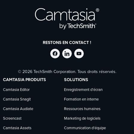
RESTONS EN CONTACT !
Suivre
Suivre
Suivre
© 2026 TechSmith Corporation. Tous droits réservés.
TechSmith
TechSmith
TechSmith
CAMTASIA PRODUITS
SOLUTIONS
sur
sur
sur
Camtasia Editor
Enregistrement d’écran
Camtasia Snagit
Formation en interne
Facebook
LinkedIn
YouTube
Camtasia Audiate
Ressources humaines
Screencast
Marketing de logiciels
Camtasia Assets
Communication d’équipe