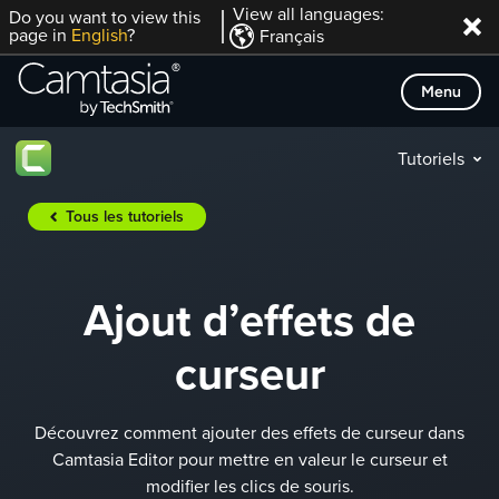
Passer
View all languages:
Do you want to view this
page in
English
?
Français
directement
au
Menu
contenu
Tutoriels
Tous les tutoriels
Ajout d’effets de
curseur
Découvrez comment ajouter des effets de curseur dans
Camtasia Editor pour mettre en valeur le curseur et
modifier les clics de souris.