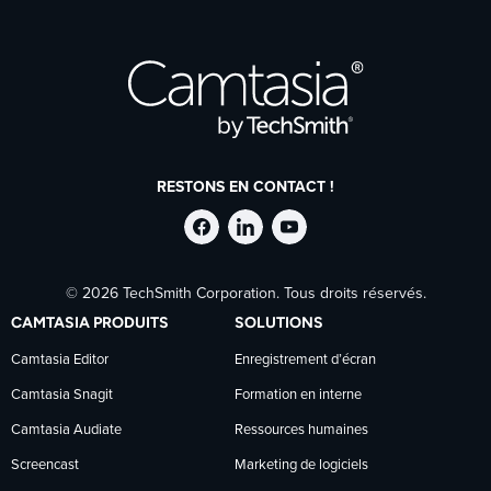
RESTONS EN CONTACT !
Suivre
Suivre
Suivre
© 2026 TechSmith Corporation. Tous droits réservés.
TechSmith
TechSmith
TechSmith
CAMTASIA PRODUITS
SOLUTIONS
sur
sur
sur
Camtasia Editor
Enregistrement d’écran
Camtasia Snagit
Formation en interne
Facebook
LinkedIn
YouTube
Camtasia Audiate
Ressources humaines
Screencast
Marketing de logiciels