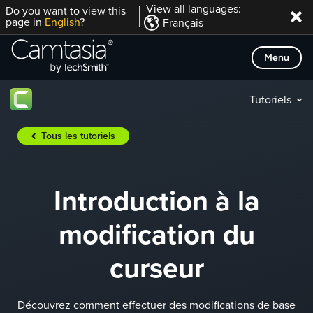
Passer
View all languages:
Do you want to view this
page in
English
?
Français
directement
au
Menu
contenu
Tutoriels
Tous les tutoriels
Introduction à la
modification du
curseur
Découvrez comment effectuer des modifications de base