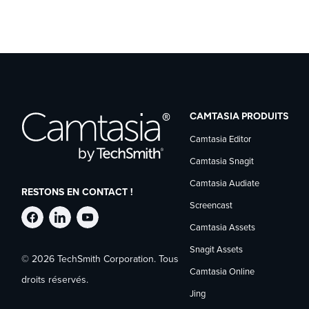
CAMTASIA PRODUITS
Camtasia Editor
Camtasia Snagit
Camtasia Audiate
RESTONS EN CONTACT !
Screencast
Suivre
Suivre
Suivre
Camtasia Assets
Snagit Assets
© 2026 TechSmith Corporation. Tous
TechSmith
TechSmith
TechSmith
Camtasia Online
droits réservés.
Jing
sur
sur
sur