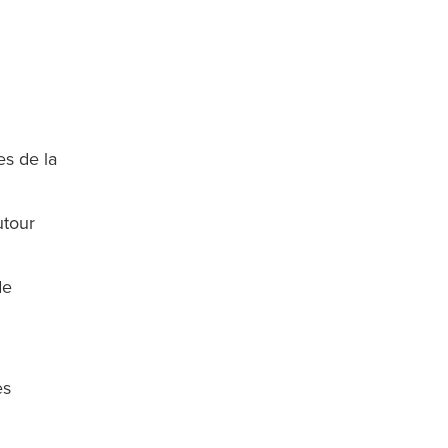
es de la
utour
de
es