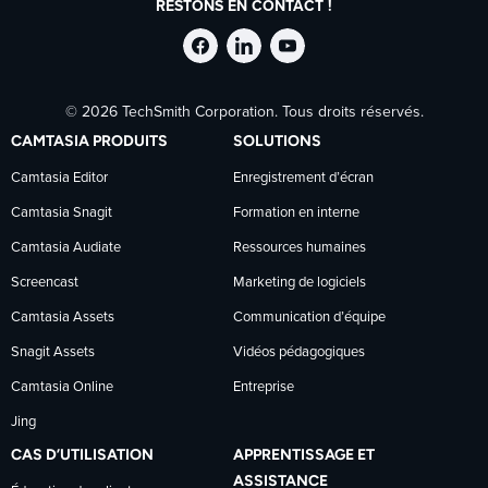
RESTONS EN CONTACT !
Suivre
Suivre
Suivre
© 2026 TechSmith Corporation. Tous droits réservés.
TechSmith
TechSmith
TechSmith
CAMTASIA PRODUITS
SOLUTIONS
sur
sur
sur
Camtasia Editor
Enregistrement d’écran
Camtasia Snagit
Formation en interne
Facebook
LinkedIn
YouTube
Camtasia Audiate
Ressources humaines
Screencast
Marketing de logiciels
Camtasia Assets
Communication d’équipe
Snagit Assets
Vidéos pédagogiques
Camtasia Online
Entreprise
Jing
CAS D’UTILISATION
APPRENTISSAGE ET
ASSISTANCE