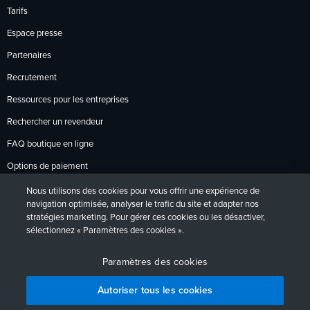
Tarifs
Espace presse
Partenaires
Recrutement
Ressources pour les entreprises
Rechercher un revendeur
FAQ boutique en ligne
Options de paiement
Politique de retour
Nous utilisons des cookies pour vous offrir une expérience de
navigation optimisée, analyser le trafic du site et adapter nos
stratégies marketing. Pour gérer ces cookies ou les désactiver,
sélectionnez « Paramètres des cookies ».
Politique de confidentialité
Accessibilité
Contact
English
Deutsch
Français
Español
日本語
Português
Paramètres des cookies
Autoriser tous les cookies
Essai gratuit
Acheter