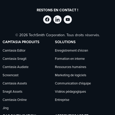
RESTONS EN CONTACT !
Suivre
Suivre
Suivre
© 2026 TechSmith Corporation. Tous droits réservés.
TechSmith
TechSmith
TechSmith
CAMTASIA PRODUITS
SOLUTIONS
sur
sur
sur
Camtasia Editor
Enregistrement d’écran
Camtasia Snagit
Formation en interne
Facebook
LinkedIn
YouTube
Camtasia Audiate
Ressources humaines
Screencast
Marketing de logiciels
Camtasia Assets
Communication d’équipe
Snagit Assets
Vidéos pédagogiques
Camtasia Online
Entreprise
Jing