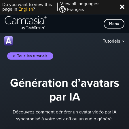
Passer
View all languages:
Do you want to view this
page in
English
?
Français
directement
au
Menu
contenu
Tutoriels
Tous les tutoriels
Génération d’avatars
par IA
Découvrez comment générer un avatar vidéo par IA
synchronisé à votre voix off ou un audio généré.