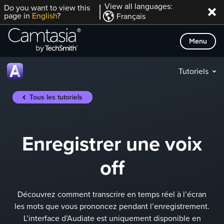
Passer
View all languages:
Do you want to view this
page in
English
?
Français
directement
au
Menu
contenu
Tutoriels
Tous les tutoriels
Enregistrer une voix
off
Découvrez comment transcrire en temps réel à l’écran
les mots que vous prononcez pendant l’enregistrement.
L’interface d’Audiate est uniquement disponible en