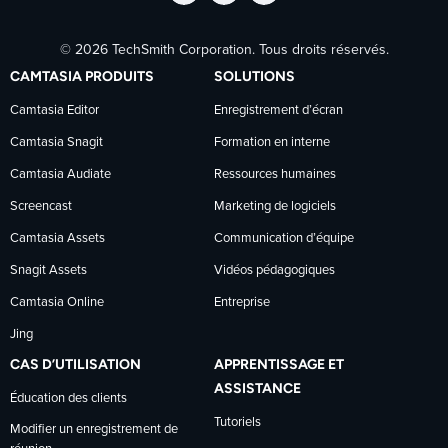
Suivre
Suivre
Suivre
© 2026 TechSmith Corporation. Tous droits réservés.
TechSmith
TechSmith
TechSmith
CAMTASIA PRODUITS
SOLUTIONS
sur
sur
sur
Camtasia Editor
Enregistrement d’écran
Camtasia Snagit
Formation en interne
Facebook
LinkedIn
YouTube
Camtasia Audiate
Ressources humaines
Screencast
Marketing de logiciels
Camtasia Assets
Communication d’équipe
Snagit Assets
Vidéos pédagogiques
Camtasia Online
Entreprise
Jing
CAS D’UTILISATION
APPRENTISSAGE ET
ASSISTANCE
Éducation des clients
Tutoriels
Modifier un enregistrement de