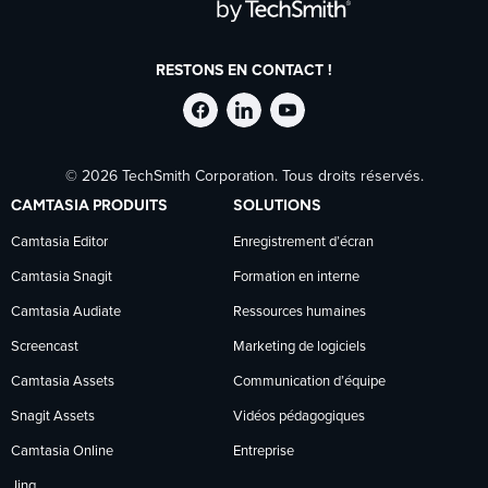
RESTONS EN CONTACT !
Suivre
Suivre
Suivre
© 2026 TechSmith Corporation. Tous droits réservés.
TechSmith
TechSmith
TechSmith
CAMTASIA PRODUITS
SOLUTIONS
sur
sur
sur
Camtasia Editor
Enregistrement d’écran
Camtasia Snagit
Formation en interne
Facebook
LinkedIn
YouTube
Camtasia Audiate
Ressources humaines
Screencast
Marketing de logiciels
Camtasia Assets
Communication d’équipe
Snagit Assets
Vidéos pédagogiques
Camtasia Online
Entreprise
Jing