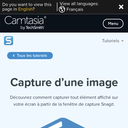
Passer
View all languages:
Do you want to view this
page in
English
?
Français
directement
au
Menu
contenu
Tutoriels
Tous les tutoriels
Capture d’une image
Découvrez comment capturer tout élément affiché sur
votre écran à partir de la fenêtre de capture Snagit.