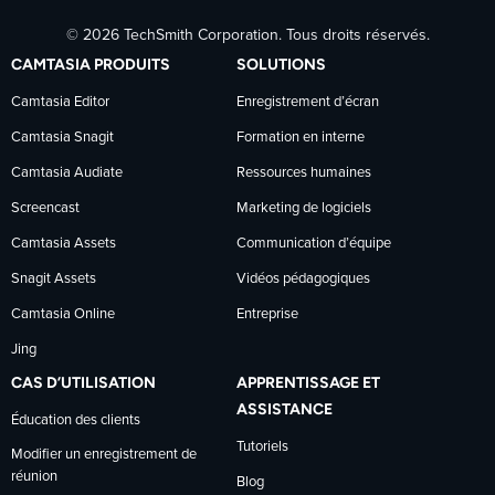
© 2026 TechSmith Corporation. Tous droits réservés.
TechSmith
TechSmith
TechSmith
CAMTASIA PRODUITS
SOLUTIONS
sur
sur
sur
Camtasia Editor
Enregistrement d’écran
Camtasia Snagit
Formation en interne
Facebook
LinkedIn
YouTube
Camtasia Audiate
Ressources humaines
Screencast
Marketing de logiciels
Camtasia Assets
Communication d’équipe
Snagit Assets
Vidéos pédagogiques
Camtasia Online
Entreprise
Jing
CAS D’UTILISATION
APPRENTISSAGE ET
ASSISTANCE
Éducation des clients
Tutoriels
Modifier un enregistrement de
réunion
Blog