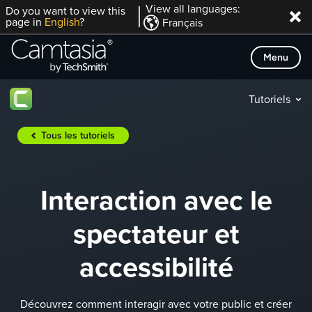
Passer
View all languages:
Do you want to view this
page in
English
?
Français
directement
au
Menu
contenu
Tutoriels
Tous les tutoriels
Interaction avec le
spectateur et
accessibilité
Découvrez comment interagir avec votre public et créer