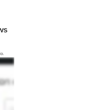
ws
io.