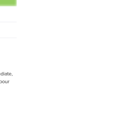
diate,
pour