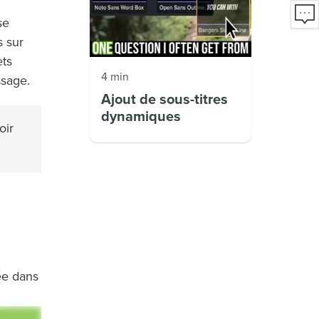
se
s sur
ets
4 min
ssage.
Ajout de sous-titres
dynamiques
oir
ée dans