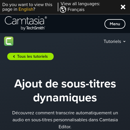
Passer
View all languages:
Do you want to view this
page in
English
?
Français
directement
au
Menu
contenu
Tutoriels
Tous les tutoriels
Ajout de sous-titres
dynamiques
Découvrez comment transcrire automatiquement un
audio en sous-titres personnalisables dans Camtasia
Editor.