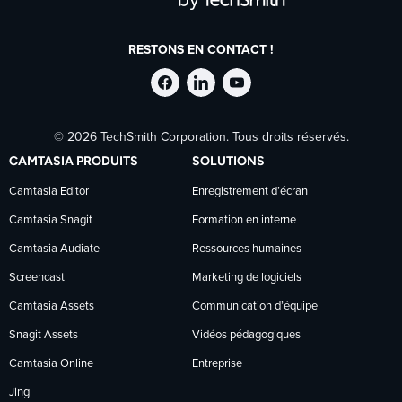
RESTONS EN CONTACT !
Suivre
Suivre
Suivre
© 2026 TechSmith Corporation. Tous droits réservés.
TechSmith
TechSmith
TechSmith
CAMTASIA PRODUITS
SOLUTIONS
sur
sur
sur
Camtasia Editor
Enregistrement d’écran
Camtasia Snagit
Formation en interne
Facebook
LinkedIn
YouTube
Camtasia Audiate
Ressources humaines
Screencast
Marketing de logiciels
Camtasia Assets
Communication d’équipe
Snagit Assets
Vidéos pédagogiques
Camtasia Online
Entreprise
Jing