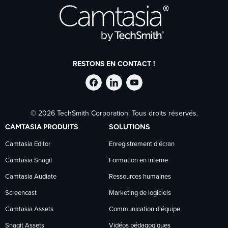
RESTONS EN CONTACT !
Suivre
Suivre
Suivre
© 2026 TechSmith Corporation. Tous droits réservés.
TechSmith
TechSmith
TechSmith
CAMTASIA PRODUITS
SOLUTIONS
sur
sur
sur
Camtasia Editor
Enregistrement d’écran
Camtasia Snagit
Formation en interne
Facebook
LinkedIn
YouTube
Camtasia Audiate
Ressources humaines
Screencast
Marketing de logiciels
Camtasia Assets
Communication d’équipe
Snagit Assets
Vidéos pédagogiques