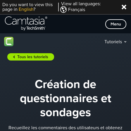
Passer
View all languages:
Do you want to view this
page in
English
?
Français
directement
au
Menu
contenu
Tutoriels
Tous les tutoriels
Création de
questionnaires et
sondages
Recueillez les commentaires des utilisateurs et obtenez