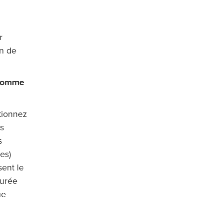
r
an de
 comme
tionnez
is
s
es)
sent le
durée
ue