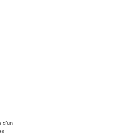
s d’un
es