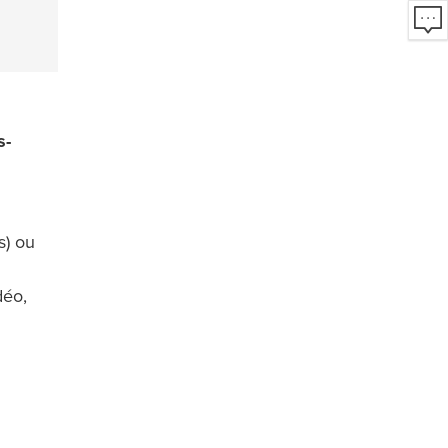
s-
) ou
déo,