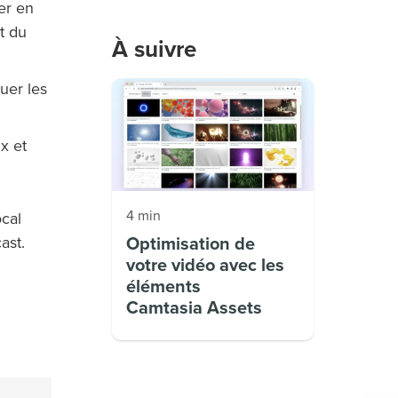
er en
t du
À suivre
uer les
x et
4 min
ocal
Optimisation de
ast.
votre vidéo avec les
éléments
Camtasia Assets