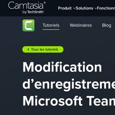
Passer
Produit
Solutions
Fonctionn
directement
au
contenu
Tutoriels
Webinaires
Blog
Tous les tutoriels
Modification
d’enregistrem
Microsoft Tea