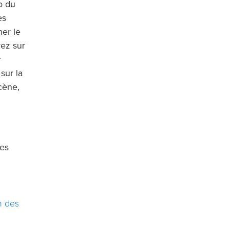
o du
es
ner le
yez sur
r
 sur la
cène,
les
on des