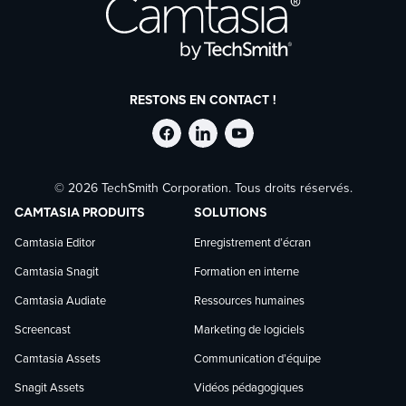
RESTONS EN CONTACT !
Suivre
Suivre
Suivre
© 2026 TechSmith Corporation. Tous droits réservés.
TechSmith
TechSmith
TechSmith
CAMTASIA PRODUITS
SOLUTIONS
sur
sur
sur
Camtasia Editor
Enregistrement d’écran
Camtasia Snagit
Formation en interne
Facebook
LinkedIn
YouTube
Camtasia Audiate
Ressources humaines
Screencast
Marketing de logiciels
Camtasia Assets
Communication d’équipe
Snagit Assets
Vidéos pédagogiques