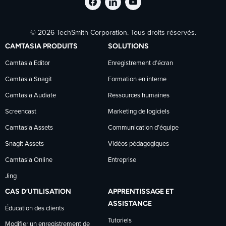
Suivre
Suivre
Suivre
© 2026 TechSmith Corporation. Tous droits réservés.
TechSmith
TechSmith
TechSmith
CAMTASIA PRODUITS
SOLUTIONS
sur
sur
sur
Camtasia Editor
Enregistrement d’écran
Camtasia Snagit
Formation en interne
Facebook
LinkedIn
YouTube
Camtasia Audiate
Ressources humaines
Screencast
Marketing de logiciels
Camtasia Assets
Communication d’équipe
Snagit Assets
Vidéos pédagogiques
Camtasia Online
Entreprise
Jing
CAS D’UTILISATION
APPRENTISSAGE ET
ASSISTANCE
Éducation des clients
Tutoriels
Modifier un enregistrement de