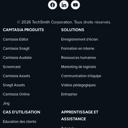
Suivre
Suivre
Suivre
© 2026 TechSmith Corporation. Tous droits réservés.
TechSmith
TechSmith
TechSmith
CAMTASIA PRODUITS
SOLUTIONS
sur
sur
sur
Camtasia Editor
Enregistrement d’écran
Camtasia Snagit
Formation en interne
Facebook
LinkedIn
YouTube
Camtasia Audiate
Ressources humaines
Screencast
Marketing de logiciels
Camtasia Assets
Communication d’équipe
Snagit Assets
Vidéos pédagogiques
Camtasia Online
Entreprise
Jing
CAS D’UTILISATION
APPRENTISSAGE ET
ASSISTANCE
Éducation des clients