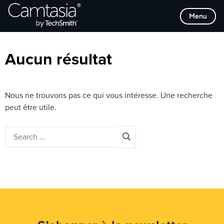
Passer
Browse Categories
Menu
directement
au
contenu
Aucun résultat
Nous ne trouvons pas ce qui vous intéresse. Une recherche
peut être utile.
Search
for: