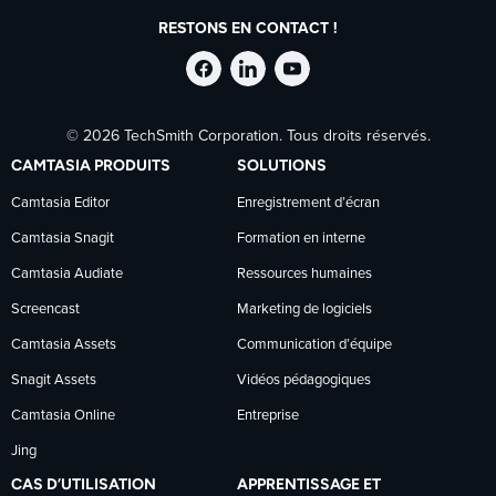
RESTONS EN CONTACT !
Suivre
Suivre
Suivre
© 2026 TechSmith Corporation. Tous droits réservés.
TechSmith
TechSmith
TechSmith
CAMTASIA PRODUITS
SOLUTIONS
sur
sur
sur
Camtasia Editor
Enregistrement d’écran
Camtasia Snagit
Formation en interne
Facebook
LinkedIn
YouTube
Camtasia Audiate
Ressources humaines
Screencast
Marketing de logiciels
Camtasia Assets
Communication d’équipe
Snagit Assets
Vidéos pédagogiques
Camtasia Online
Entreprise
Jing
CAS D’UTILISATION
APPRENTISSAGE ET