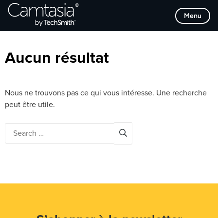
Passer
Browse Categories
Menu
directement
au
contenu
Aucun résultat
Nous ne trouvons pas ce qui vous intéresse. Une recherche
peut être utile.
Search
for: