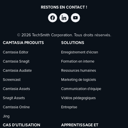
RESTONS EN CONTACT !
Suivre
Suivre
Suivre
© 2026 TechSmith Corporation. Tous droits réservés.
TechSmith
TechSmith
TechSmith
CAMTASIA PRODUITS
SOLUTIONS
sur
sur
sur
Camtasia Editor
Enregistrement d’écran
Camtasia Snagit
Formation en interne
Facebook
LinkedIn
YouTube
Camtasia Audiate
Ressources humaines
Screencast
Marketing de logiciels
Camtasia Assets
Communication d’équipe
Snagit Assets
Vidéos pédagogiques
Camtasia Online
Entreprise
Jing
CAS D’UTILISATION
APPRENTISSAGE ET