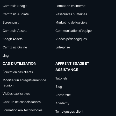
Camtasia Snagit
Formation en interne
Facebook
LinkedIn
YouTube
Camtasia Audiate
Ressources humaines
Screencast
Marketing de logiciels
Camtasia Assets
Communication d’équipe
Snagit Assets
Vidéos pédagogiques
Camtasia Online
Entreprise
Jing
CAS D’UTILISATION
APPRENTISSAGE ET
ASSISTANCE
Éducation des clients
Tutoriels
Modifier un enregistrement de
réunion
Blog
Vidéos explicatives
Recherche
Capture de connaissances
Academy
Formation aux technologies
Témoignages client