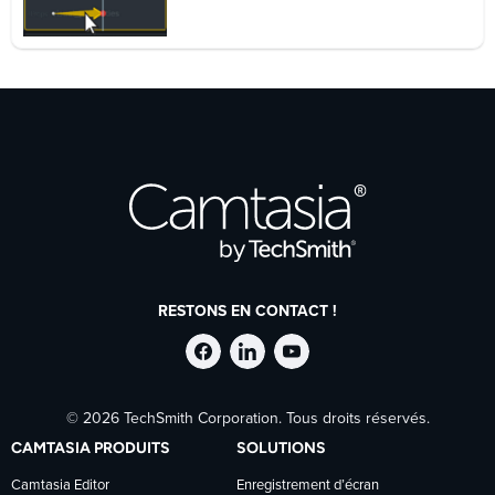
RESTONS EN CONTACT !
Suivre
Suivre
Suivre
© 2026 TechSmith Corporation. Tous droits réservés.
TechSmith
TechSmith
TechSmith
CAMTASIA PRODUITS
SOLUTIONS
sur
sur
sur
Camtasia Editor
Enregistrement d’écran