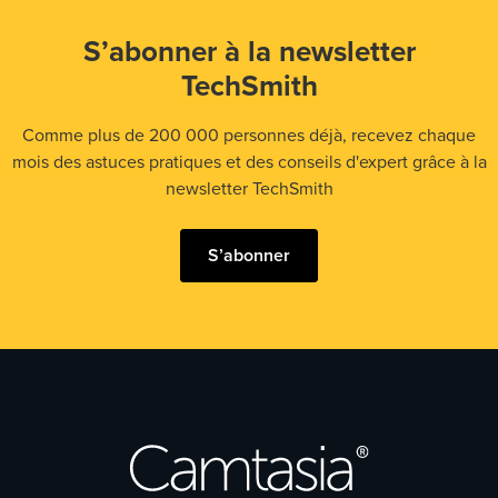
S’abonner à la newsletter
TechSmith
Comme plus de 200 000 personnes déjà, recevez chaque
mois des astuces pratiques et des conseils d'expert grâce à la
newsletter TechSmith
S’abonner