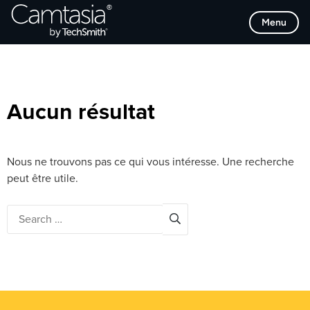
Passer
Browse Categories
Menu
directement
au
contenu
Aucun résultat
Nous ne trouvons pas ce qui vous intéresse. Une recherche
peut être utile.
Search
for: