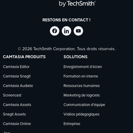
RESTONS EN CONTACT !
Suivre
Suivre
Suivre
© 2026 TechSmith Corporation. Tous droits réservés.
TechSmith
TechSmith
TechSmith
CAMTASIA PRODUITS
SOLUTIONS
sur
sur
sur
Camtasia Editor
Enregistrement d’écran
Camtasia Snagit
Formation en interne
Facebook
LinkedIn
YouTube
Camtasia Audiate
Ressources humaines
Screencast
Marketing de logiciels
Camtasia Assets
Communication d’équipe
Snagit Assets
Vidéos pédagogiques
Camtasia Online
Entreprise