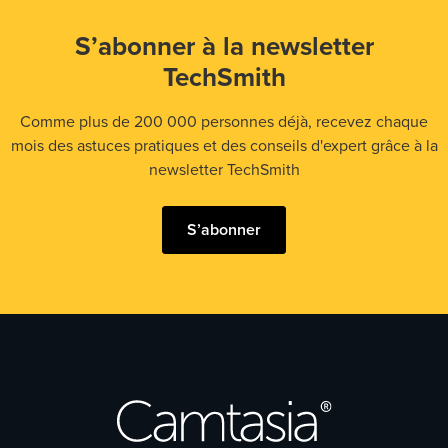
S’abonner à la newsletter
TechSmith
Comme plus de 200 000 personnes déjà, recevez chaque
mois des astuces pratiques et des conseils d'expert grâce à la
newsletter TechSmith
S’abonner