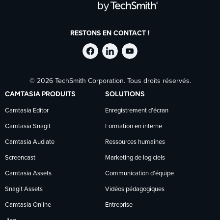
RESTONS EN CONTACT !
Suivre
Suivre
Suivre
© 2026 TechSmith Corporation. Tous droits réservés.
TechSmith
TechSmith
TechSmith
CAMTASIA PRODUITS
SOLUTIONS
sur
sur
sur
Camtasia Editor
Enregistrement d’écran
Camtasia Snagit
Formation en interne
Facebook
LinkedIn
YouTube
Camtasia Audiate
Ressources humaines
Screencast
Marketing de logiciels
Camtasia Assets
Communication d’équipe
Snagit Assets
Vidéos pédagogiques
Camtasia Online
Entreprise