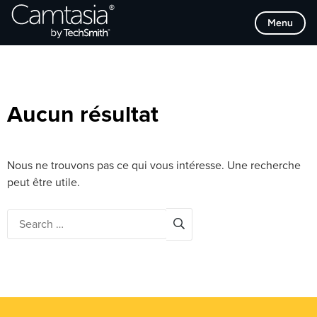
Passer
Browse Categories
Menu
directement
au
contenu
Aucun résultat
Nous ne trouvons pas ce qui vous intéresse. Une recherche
peut être utile.
Search
for: