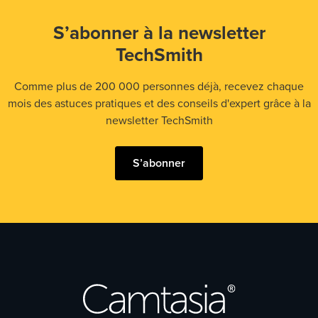
S’abonner à la newsletter
TechSmith
Comme plus de 200 000 personnes déjà, recevez chaque
mois des astuces pratiques et des conseils d'expert grâce à la
newsletter TechSmith
S’abonner