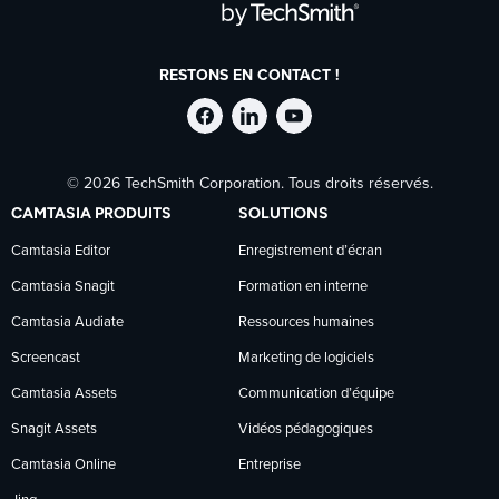
RESTONS EN CONTACT !
Suivre
Suivre
Suivre
© 2026 TechSmith Corporation. Tous droits réservés.
TechSmith
TechSmith
TechSmith
CAMTASIA PRODUITS
SOLUTIONS
sur
sur
sur
Camtasia Editor
Enregistrement d’écran
Camtasia Snagit
Formation en interne
Facebook
LinkedIn
YouTube
Camtasia Audiate
Ressources humaines
Screencast
Marketing de logiciels
Camtasia Assets
Communication d’équipe
Snagit Assets
Vidéos pédagogiques
Camtasia Online
Entreprise