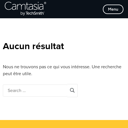
Passer
Browse Categories
Menu
directement
au
contenu
Aucun résultat
Nous ne trouvons pas ce qui vous intéresse. Une recherche
peut être utile.
Search
for: