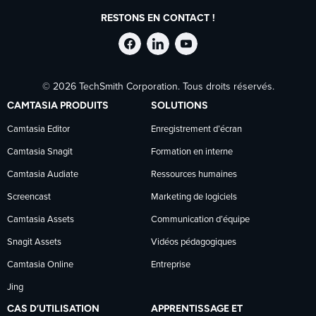
RESTONS EN CONTACT !
Suivre
Suivre
Suivre
© 2026 TechSmith Corporation. Tous droits réservés.
TechSmith
TechSmith
TechSmith
CAMTASIA PRODUITS
SOLUTIONS
sur
sur
sur
Camtasia Editor
Enregistrement d’écran
Camtasia Snagit
Formation en interne
Facebook
LinkedIn
YouTube
Camtasia Audiate
Ressources humaines
Screencast
Marketing de logiciels
Camtasia Assets
Communication d’équipe
Snagit Assets
Vidéos pédagogiques
Camtasia Online
Entreprise
Jing
CAS D’UTILISATION
APPRENTISSAGE ET