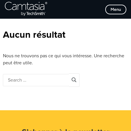
Passer
Browse Categories
Menu
directement
au
contenu
Aucun résultat
Nous ne trouvons pas ce qui vous intéresse. Une recherche
peut être utile.
Search
for: