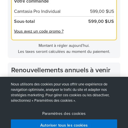
Votre commande
Camtasia Pro Individual
599,00 $US
Sous-total
599,00 $US
Vous avez un code promo ?
Montant à régler aujourd’hui.
Les taxes seront calculées au moment du paiement.
Renouvellements annuels à venir
Nous utilisons des cookies pour vous offrir une expérience de
Camtasia Pro Individual
599,00 $US
navigation optimisée, analyser le trafic du site et adapter nos
stratégies marketing. Pour gérer ces cookies ou les désactiver,
Sous-total estimé le 8 août 2027
599,00 $US
sélectionnez « Paramètres des cookies ».
Taxes calculées lors du renouvellement.
Paramètres des cookies
Autoriser tous les cookies