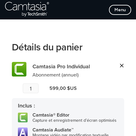
Passer
Menu
directement
au
contenu
Détails du panier
Camtasia Pro Individual
Abonnement (annuel)
599,00 $US
Inclus :
Camtasia® Editor
Capture et enregistrement d’écran optimisés
Camtasia Audiate™
Montage vidéo par modification textuelle,