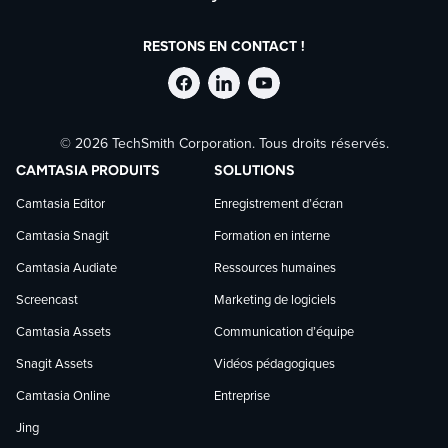
RESTONS EN CONTACT !
Suivre
Suivre
Suivre
© 2026 TechSmith Corporation. Tous droits réservés.
TechSmith
TechSmith
TechSmith
CAMTASIA PRODUITS
SOLUTIONS
sur
sur
sur
Camtasia Editor
Enregistrement d’écran
Camtasia Snagit
Formation en interne
Facebook
LinkedIn
YouTube
Camtasia Audiate
Ressources humaines
Screencast
Marketing de logiciels
Camtasia Assets
Communication d’équipe
Snagit Assets
Vidéos pédagogiques
Camtasia Online
Entreprise
Jing