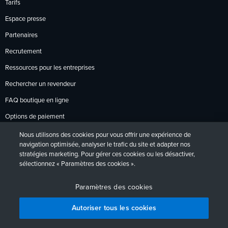
Tarifs
Espace presse
Partenaires
Recrutement
Ressources pour les entreprises
Rechercher un revendeur
FAQ boutique en ligne
Options de paiement
Politique de retour
Nous utilisons des cookies pour vous offrir une expérience de
navigation optimisée, analyser le trafic du site et adapter nos
stratégies marketing. Pour gérer ces cookies ou les désactiver,
sélectionnez « Paramètres des cookies ».
Politique de confidentialité
Accessibilité
Contact
English
Deutsch
Français
Español
日本語
Português
Paramètres des cookies
Autoriser tous les cookies
Comparer les abonnements
Commencer l’essai gratuit