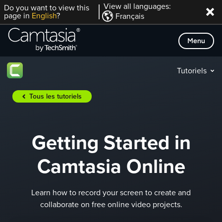
Passer
View all languages:
Do you want to view this
page in
English
?
Français
directement
au
Menu
contenu
Tutoriels
Tous les tutoriels
Getting Started in
Camtasia Online
Learn how to record your screen to create and
collaborate on free online video projects.