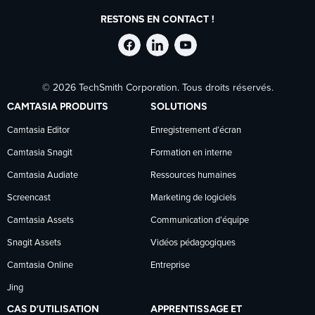
RESTONS EN CONTACT !
Suivre
Suivre
Suivre
© 2026 TechSmith Corporation. Tous droits réservés.
TechSmith
TechSmith
TechSmith
CAMTASIA PRODUITS
SOLUTIONS
sur
sur
sur
Camtasia Editor
Enregistrement d’écran
Camtasia Snagit
Formation en interne
Facebook
LinkedIn
YouTube
Camtasia Audiate
Ressources humaines
Screencast
Marketing de logiciels
Camtasia Assets
Communication d’équipe
Snagit Assets
Vidéos pédagogiques
Camtasia Online
Entreprise
Jing
CAS D’UTILISATION
APPRENTISSAGE ET