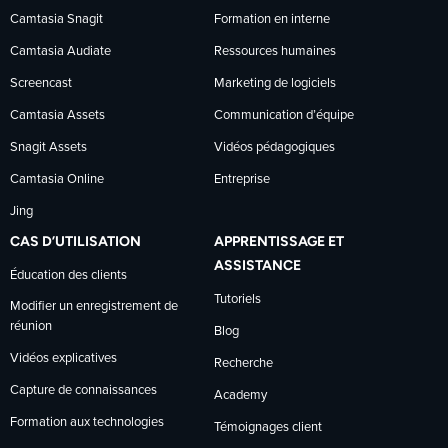
Camtasia Snagit
Formation en interne
Facebook
LinkedIn
YouTube
Camtasia Audiate
Ressources humaines
Screencast
Marketing de logiciels
Camtasia Assets
Communication d’équipe
Snagit Assets
Vidéos pédagogiques
Camtasia Online
Entreprise
Jing
CAS D’UTILISATION
APPRENTISSAGE ET
ASSISTANCE
Éducation des clients
Tutoriels
Modifier un enregistrement de
réunion
Blog
Vidéos explicatives
Recherche
Capture de connaissances
Academy
Formation aux technologies
Témoignages client