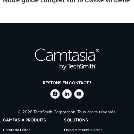
Notre guide complet sur la classe virtuelle
RESTONS EN CONTACT !
Suivre
Suivre
Suivre
© 2026 TechSmith Corporation. Tous droits réservés.
TechSmith
TechSmith
TechSmith
CAMTASIA PRODUITS
SOLUTIONS
sur
sur
sur
Camtasia Editor
Enregistrement d’écran