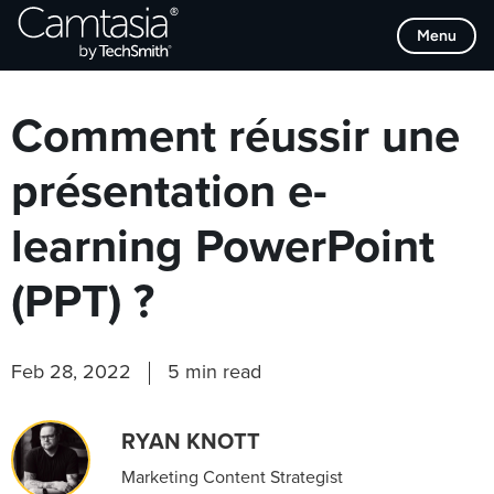
Passer
Browse Categories
Menu
directement
au
contenu
Comment réussir une
présentation e-
learning PowerPoint
(PPT) ?
Feb 28, 2022
5 min read
RYAN KNOTT
Marketing Content Strategist