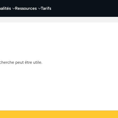
alités
Ressources
Tarifs
t vidéo
Vidéo
Visuels
Entreprises
Éduca
herche peut être utile.