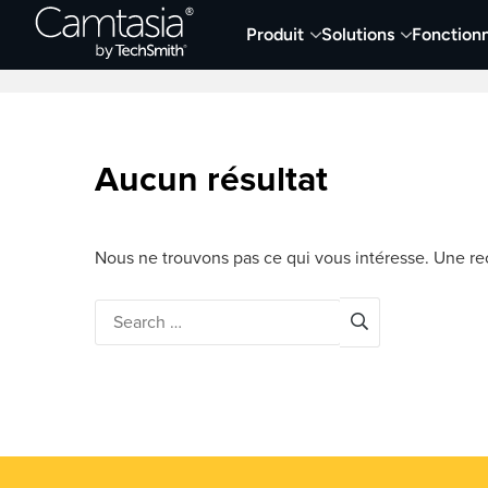
Passer
Produit
Solutions
Fonctionn
directement
Derniers articles
Capture et enregistremen
au
contenu
Aucun résultat
Nous ne trouvons pas ce qui vous intéresse. Une rec
Search
for: