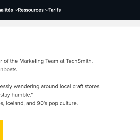
alités
Ressources
Tarifs
t vidéo
Vidéo
Visuels
Entreprises
Éduca
r of the Marketing Team at TechSmith.
onboats
ssly wandering around local craft stores.
 stay humble."
, Iceland, and 90's pop culture.