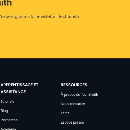
ith
expert grâce à la newsletter TechSmith
APPRENTISSAGE ET
RESSOURCES
ASSISTANCE
À propos de TechSmith
Tutoriels
Nous contacter
Blog
Tarifs
Recherche
Espace presse
Academy