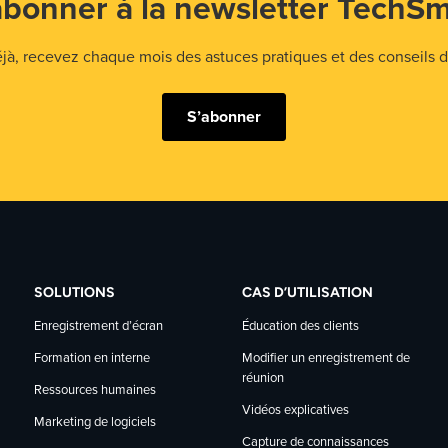
abonner à la newsletter TechSm
 recevez chaque mois des astuces pratiques et des conseils d'
S’abonner
SOLUTIONS
CAS D’UTILISATION
Enregistrement d’écran
Éducation des clients
Modifier un enregistrement de
Formation en interne
réunion
Ressources humaines
Vidéos explicatives
Marketing de logiciels
Capture de connaissances