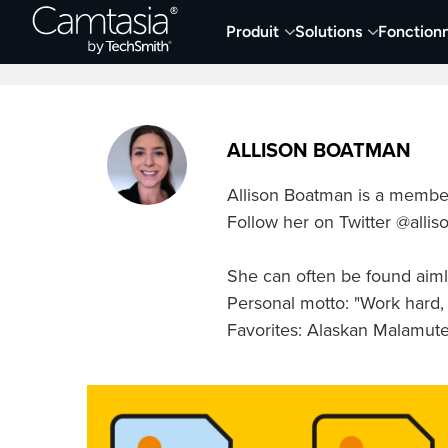
Passer
Produit
Solutions
Fonctionn
directement
Derniers articles
Capture et enregistremen
au
contenu
ALLISON BOATMAN
Allison Boatman is a membe
Follow her on Twitter @allis
She can often be found aimle
Personal motto: "Work hard,
Favorites: Alaskan Malamutes