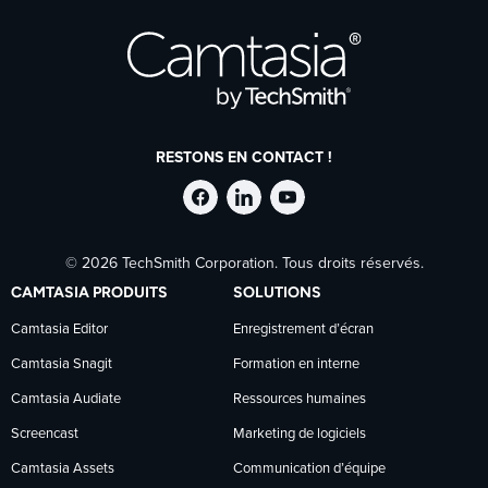
RESTONS EN CONTACT !
Suivre
Suivre
Suivre
© 2026 TechSmith Corporation. Tous droits réservés.
TechSmith
TechSmith
TechSmith
CAMTASIA PRODUITS
SOLUTIONS
sur
sur
sur
Camtasia Editor
Enregistrement d’écran
Camtasia Snagit
Formation en interne
Facebook
LinkedIn
YouTube
Camtasia Audiate
Ressources humaines
Screencast
Marketing de logiciels
Camtasia Assets
Communication d’équipe