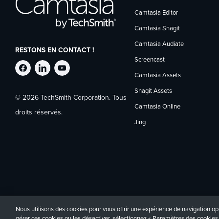
Camtasia Editor
Camtasia Snagit
Camtasia Audiate
RESTONS EN CONTACT !
Screencast
Suivre
Suivre
Suivre
Camtasia Assets
Snagit Assets
© 2026 TechSmith Corporation. Tous
TechSmith
TechSmith
TechSmith
Camtasia Online
droits réservés.
Jing
sur
sur
sur
Facebook
LinkedIn
YouTube
Nous utilisons des cookies pour vous offrir une expérience de navigation opt
Politique de confidentialité
Accessibilité
Contact
gérer ces cookies ou les désactiver, sélectionnez « Paramètres des cookies 