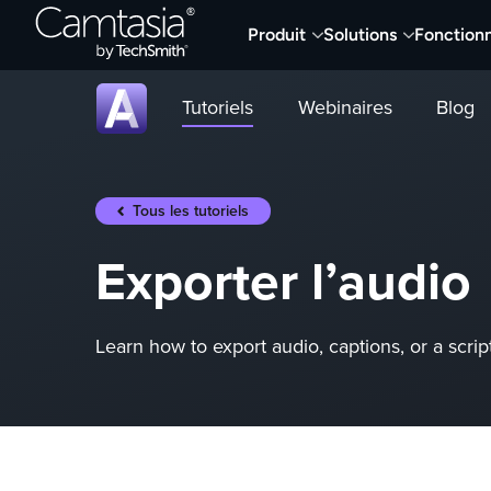
Passer
Produit
Solutions
Fonctionn
directement
au
contenu
Tutoriels
Webinaires
Blog
Tous les tutoriels
Exporter l’audio
Learn how to export audio, captions, or a script