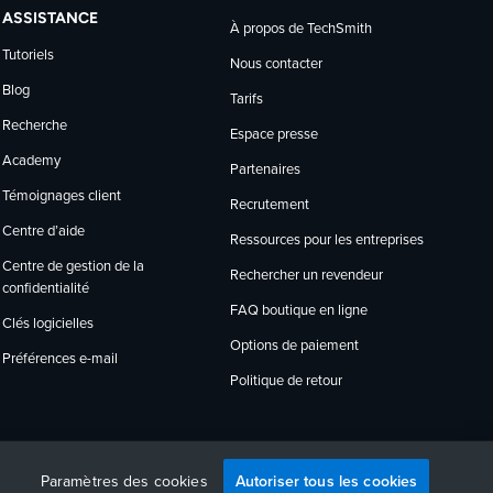
ASSISTANCE
À propos de TechSmith
Tutoriels
Nous contacter
Blog
Tarifs
Recherche
Espace presse
Academy
Partenaires
Témoignages client
Recrutement
Centre d’aide
Ressources pour les entreprises
Centre de gestion de la
Rechercher un revendeur
confidentialité
FAQ boutique en ligne
Clés logicielles
Options de paiement
Préférences e-mail
Politique de retour
Autoriser tous les cookies
English
Deutsch
Français
Español
日本語
Português
Paramètres des cookies