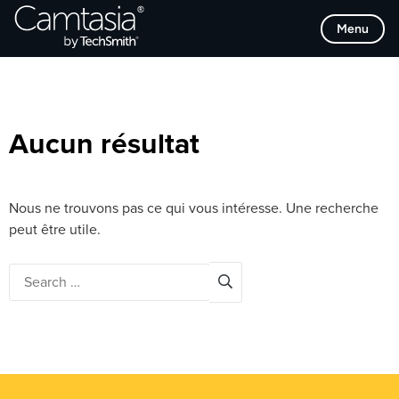
Passer
Browse Categories
Menu
directement
au
contenu
Aucun résultat
Nous ne trouvons pas ce qui vous intéresse. Une recherche
peut être utile.
Search
for: