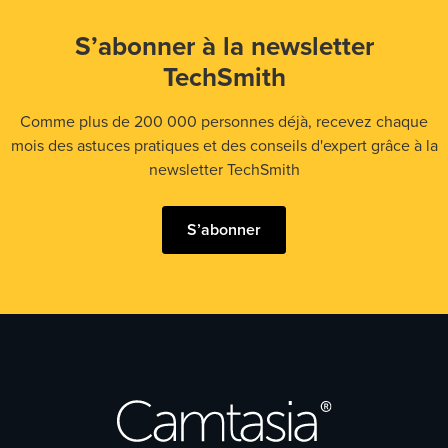
S’abonner à la newsletter
TechSmith
Comme plus de 200 000 personnes déjà, recevez chaque
mois des astuces pratiques et des conseils d'expert grâce à la
newsletter TechSmith
S’abonner