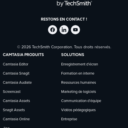
RESTONS EN CONTACT !
Suivre
Suivre
Suivre
© 2026 TechSmith Corporation. Tous droits réservés.
TechSmith
TechSmith
TechSmith
CAMTASIA PRODUITS
SOLUTIONS
sur
sur
sur
Camtasia Editor
Enregistrement d’écran
Camtasia Snagit
Formation en interne
Facebook
LinkedIn
YouTube
Camtasia Audiate
Ressources humaines
Screencast
Marketing de logiciels
Camtasia Assets
Communication d’équipe
Snagit Assets
Vidéos pédagogiques
Camtasia Online
Entreprise