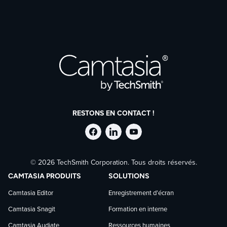
pouvez aussi charger un
fichier audio
à
modifier, sans enregistrement vidéo. L’outil
s’adapte à tout type de projet.
RESTONS EN CONTACT !
Suivre
Suivre
Suivre
© 2026 TechSmith Corporation. Tous droits réservés.
TechSmith
TechSmith
TechSmith
CAMTASIA PRODUITS
SOLUTIONS
sur
sur
sur
Camtasia Editor
Enregistrement d’écran
Camtasia Snagit
Formation en interne
Facebook
LinkedIn
YouTube
Camtasia Audiate
Ressources humaines