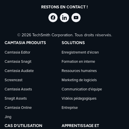
RESTONS EN CONTACT !
Suivre
Suivre
Suivre
© 2026 TechSmith Corporation. Tous droits réservés.
TechSmith
TechSmith
TechSmith
CAMTASIA PRODUITS
SOLUTIONS
sur
sur
sur
Camtasia Editor
Enregistrement d’écran
Camtasia Snagit
Formation en interne
Facebook
LinkedIn
YouTube
Camtasia Audiate
Ressources humaines
Screencast
Marketing de logiciels
Camtasia Assets
Communication d’équipe
Snagit Assets
Vidéos pédagogiques
Camtasia Online
Entreprise
Jing
CAS D’UTILISATION
APPRENTISSAGE ET