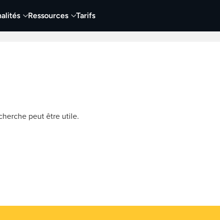
alités
Ressources
Tarifs
t vidéo
Vidéo
Visuels
Entreprises
Éduca
herche peut être utile.