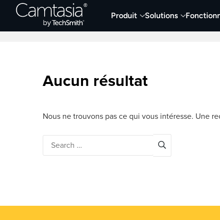
Passer
Produit
Solutions
Fonctionn
directement
Derniers articles
Capture et enregistremen
au
contenu
Aucun résultat
Nous ne trouvons pas ce qui vous intéresse. Une rec
Search
for: