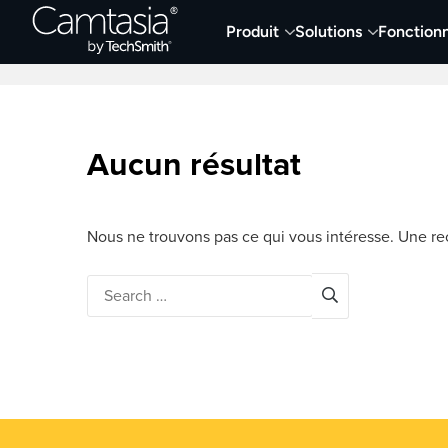
Passer
Produit
Solutions
Fonctionn
directement
Derniers articles
Capture et enregistremen
au
contenu
Aucun résultat
Nous ne trouvons pas ce qui vous intéresse. Une rec
Search
for: