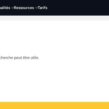
alités
Ressources
Tarifs
t vidéo
Vidéo
Visuels
Entreprises
Éduca
herche peut être utile.