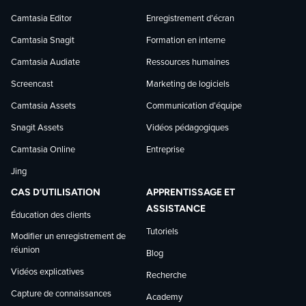
sur
sur
sur
Camtasia Editor
Enregistrement d’écran
Camtasia Snagit
Formation en interne
Facebook
LinkedIn
YouTube
Camtasia Audiate
Ressources humaines
Screencast
Marketing de logiciels
Camtasia Assets
Communication d’équipe
Snagit Assets
Vidéos pédagogiques
Camtasia Online
Entreprise
Jing
CAS D’UTILISATION
APPRENTISSAGE ET
ASSISTANCE
Éducation des clients
Tutoriels
Modifier un enregistrement de
réunion
Blog
Vidéos explicatives
Recherche
Capture de connaissances
Academy