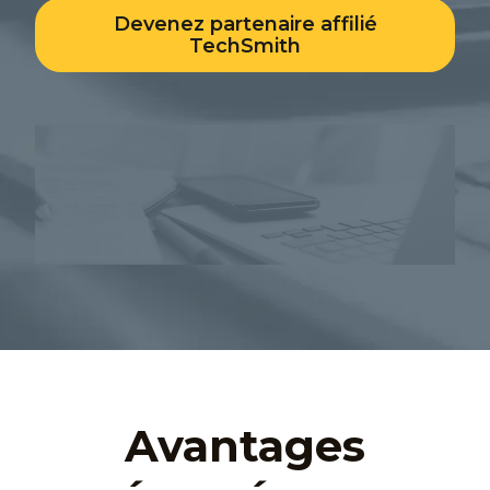
Devenez partenaire affilié
TechSmith
Avantages