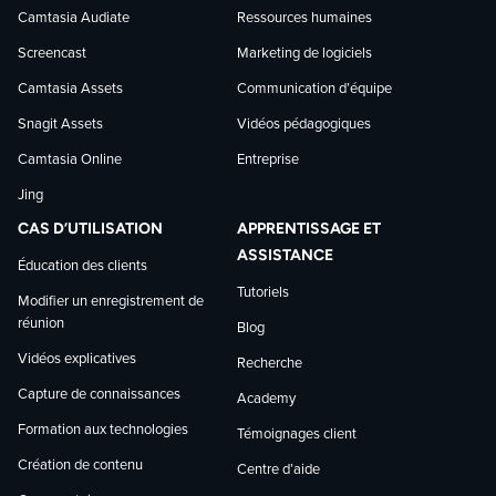
Facebook
LinkedIn
YouTube
Camtasia Audiate
Ressources humaines
Screencast
Marketing de logiciels
Camtasia Assets
Communication d’équipe
Snagit Assets
Vidéos pédagogiques
Camtasia Online
Entreprise
Jing
CAS D’UTILISATION
APPRENTISSAGE ET
ASSISTANCE
Éducation des clients
Tutoriels
Modifier un enregistrement de
réunion
Blog
Vidéos explicatives
Recherche
Capture de connaissances
Academy
Formation aux technologies
Témoignages client
Création de contenu
Centre d’aide