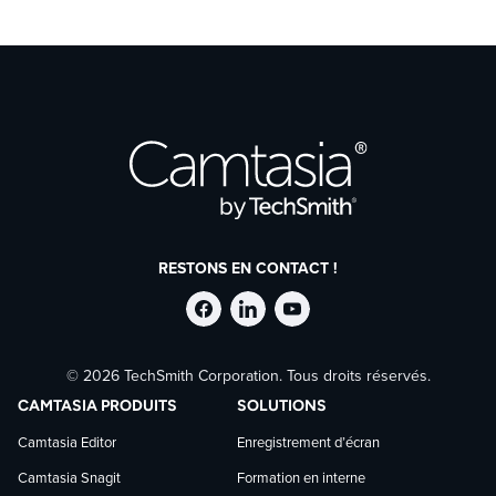
RESTONS EN CONTACT !
Suivre
Suivre
Suivre
© 2026 TechSmith Corporation. Tous droits réservés.
TechSmith
TechSmith
TechSmith
CAMTASIA PRODUITS
SOLUTIONS
sur
sur
sur
Camtasia Editor
Enregistrement d’écran
Camtasia Snagit
Formation en interne