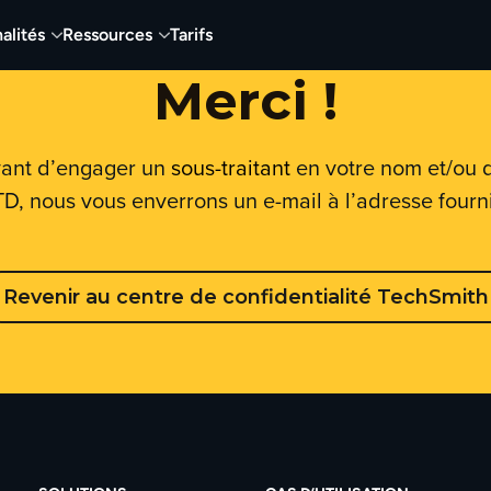
alités
Ressources
Tarifs
Merci !
vant d’engager un
sous-traitant
en votre nom et/ou d
D, nous vous enverrons un e-mail à l’adresse fourn
Revenir au centre de confidentialité TechSmith