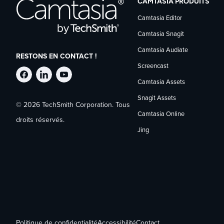
CAMTASIA PRODUITS
Camtasia Editor
Camtasia Snagit
Camtasia Audiate
RESTONS EN CONTACT !
Screencast
Suivre
Suivre
Suivre
Camtasia Assets
Snagit Assets
© 2026 TechSmith Corporation. Tous
TechSmith
TechSmith
TechSmith
Camtasia Online
droits réservés.
Jing
sur
sur
sur
Facebook
LinkedIn
YouTube
Politique de confidentialité
Accessibilité
Contact