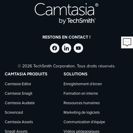
RESTONS EN CONTACT !
Suivre
Suivre
Suivre
© 2026 TechSmith Corporation. Tous droits réservés.
TechSmith
TechSmith
TechSmith
CAMTASIA PRODUITS
SOLUTIONS
sur
sur
sur
Camtasia Editor
Enregistrement d’écran
Camtasia Snagit
Formation en interne
Facebook
LinkedIn
YouTube
Camtasia Audiate
Ressources humaines
Screencast
Marketing de logiciels
Camtasia Assets
Communication d’équipe
Snagit Assets
Vidéos pédagogiques