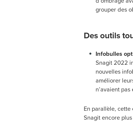
d’ombrage avan
grouper des ob
Des outils to
Infobulles op
Snagit 2022 in
nouvelles info
améliorer leurs
n’avaient pas
En parallèle, cett
Snagit encore plus