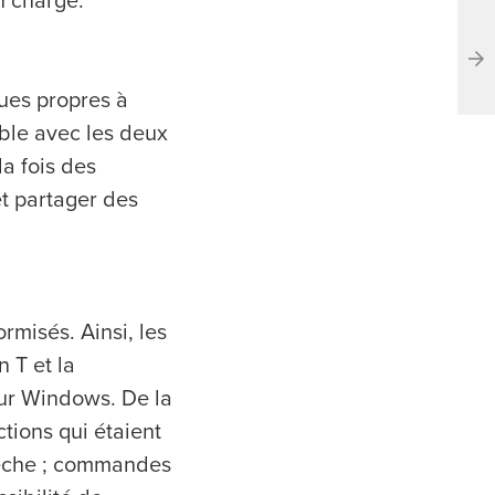
n charge.
ques propres à
ble avec les deux
la fois des
t partager des
rmisés. Ainsi, les
n T et la
sur Windows. De la
tions qui étaient
flèche ; commandes