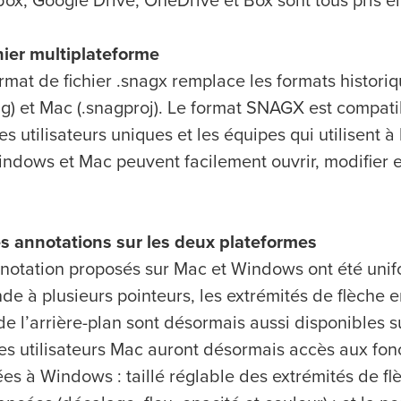
ox, Google Drive, OneDrive et Box sont tous pris e
hier multiplateforme
mat de fichier .snagx remplace les formats histori
g) et Mac (.snagproj). Le format SNAGX est compati
es utilisateurs uniques et les équipes qui utilisent à 
ndows et Mac peuvent facilement ouvrir, modifier e
 annotations sur les deux plateformes
nnotation proposés sur Mac et Windows ont été unifo
nde à plusieurs pointeurs, les extrémités de flèche e
e l’arrière-plan sont désormais aussi disponibles 
s utilisateurs Mac auront désormais accès aux fonc
tées à Windows : taillé réglable des extrémités de 