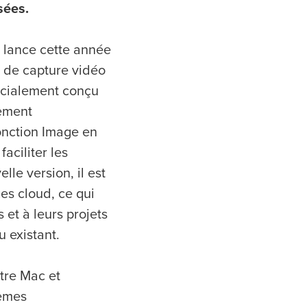
sées.
 lance cette année
, de capture vidéo
écialement conçu
ement
onction Image en
aciliter les
le version, il est
es cloud, ce qui
 et à leurs projets
u existant.
tre Mac et
tèmes