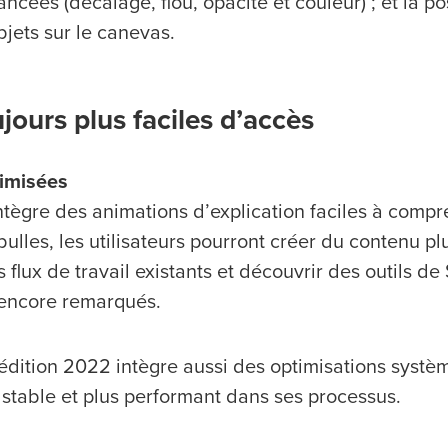
cées (décalage, flou, opacité et couleur) ; et la pos
jets sur le canevas.
ujours plus faciles d’accès
timisées
tègre des animations d’explication faciles à compr
bulles, les utilisateurs pourront créer du contenu p
 flux de travail existants et découvrir des outils de 
 encore remarqués.
e édition 2022 intègre aussi des optimisations syst
 stable et plus performant dans ses processus.