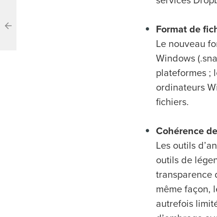
services Dropb
Format de fic
Le nouveau for
Windows (.sna
plateformes ; l
ordinateurs Wi
fichiers.
Cohérence des
Les outils d’a
outils de lége
transparence d
même façon, le
autrefois limi