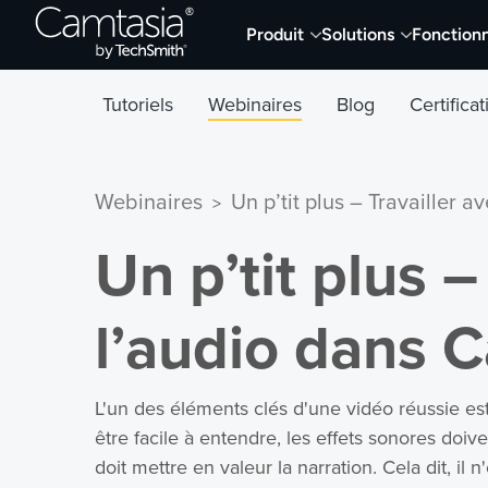
Passer
Produit
Solutions
Fonctionn
directement
au
contenu
Tutoriels
Webinaires
Blog
Certifica
Webinaires
Un p’tit plus – Travailler 
>
Un p’tit plus –
l’audio dans 
L'un des éléments clés d'une vidéo réussie est
être facile à entendre, les effets sonores do
doit mettre en valeur la narration. Cela dit, il