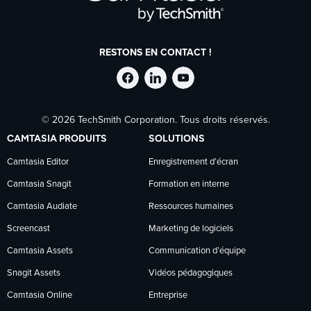
RESTONS EN CONTACT !
Suivre
Suivre
Suivre
© 2026 TechSmith Corporation. Tous droits réservés.
TechSmith
TechSmith
TechSmith
CAMTASIA PRODUITS
SOLUTIONS
sur
sur
sur
Camtasia Editor
Enregistrement d’écran
Camtasia Snagit
Formation en interne
Facebook
LinkedIn
YouTube
Camtasia Audiate
Ressources humaines
Screencast
Marketing de logiciels
Camtasia Assets
Communication d’équipe
Snagit Assets
Vidéos pédagogiques
Camtasia Online
Entreprise