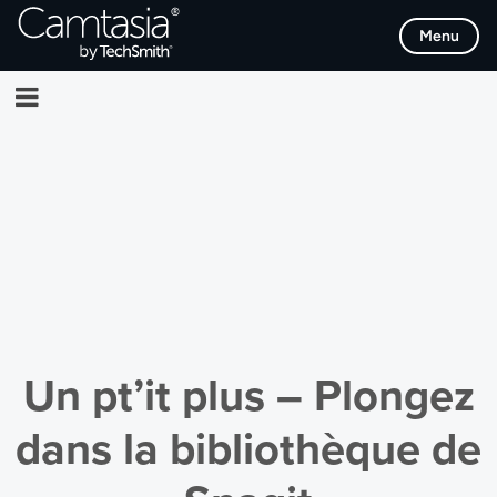
Passer
Menu
directement
au
contenu
Un pt’it plus – Plongez
dans la bibliothèque de