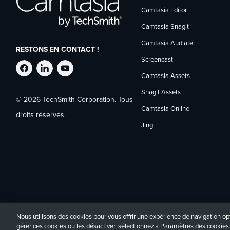
Camtasia Editor
Camtasia Snagit
Camtasia Audiate
RESTONS EN CONTACT !
Screencast
Suivre
Suivre
Suivre
Camtasia Assets
Snagit Assets
© 2026 TechSmith Corporation. Tous
TechSmith
TechSmith
TechSmith
Camtasia Online
droits réservés.
Jing
sur
sur
sur
Facebook
LinkedIn
YouTube
Nous utilisons des cookies pour vous offrir une expérience de navigation opt
Politique de confidentialité
Accessibilité
Contact
gérer ces cookies ou les désactiver, sélectionnez « Paramètres des cookies 