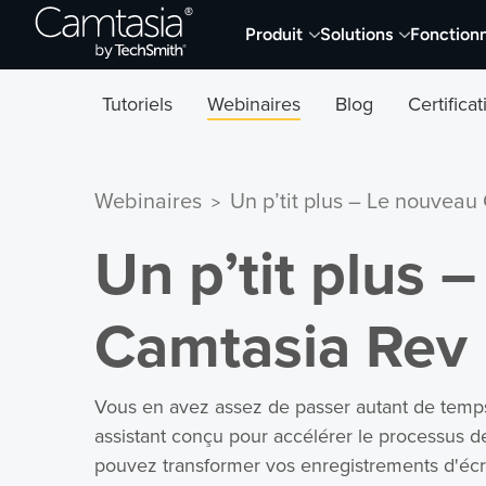
Passer
Produit
Solutions
Fonctionn
directement
au
contenu
Tutoriels
Webinaires
Blog
Certifica
Webinaires
Un p’tit plus – Le nouveau
>
Un p’tit plus 
Camtasia Rev
Vous en avez assez de passer autant de temp
assistant conçu pour accélérer le processus d
pouvez transformer vos enregistrements d'éc