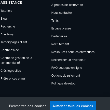
ASSISTANCE
À propos de TechSmith
Tutoriels
Nous contacter
Blog
Tarifs
Recherche
Espace presse
Academy
Partenaires
Témoignages client
Recrutement
Centre d’aide
Ressources pour les entreprises
Centre de gestion de la
Rechercher un revendeur
confidentialité
FAQ boutique en ligne
Clés logicielles
Options de paiement
Préférences e-mail
Politique de retour
Autoriser tous les cookies
English
Deutsch
Français
Español
日本語
Português
Paramètres des cookies