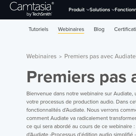
Passer
Produit
Solutions
Fonctionn
directement
au
contenu
Tutoriels
Webinaires
Blog
Certifica
Webinaires
Premiers pas avec Audiate
>
Premiers pas 
Bienvenue dans notre webinaire sur Audiate, u
votre processus de production audio. Dans cett
fonctionnalités d’Audiate. Nous verrons commen
comment Audiate va radicalement transformer 
ce qui sera abordé au cours de ce webinaire : 
d’Audiate -Processus d’édition audio simplifié 