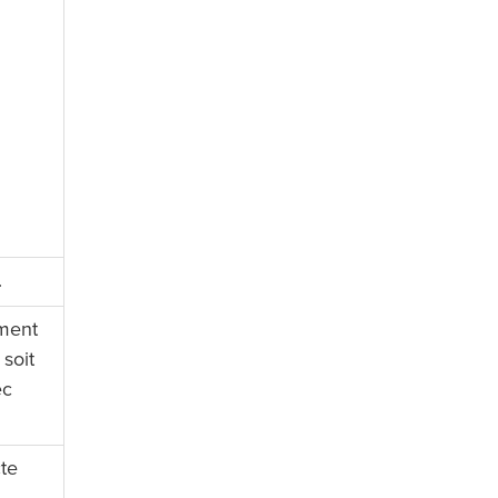
.
ement
soit
ec
cte