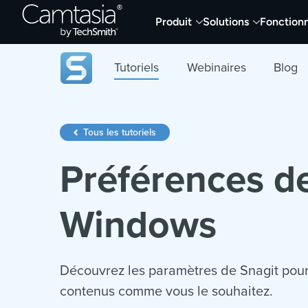
Passer
Produit
Solutions
Fonctionn
directement
au
contenu
Tutoriels
Webinaires
Blog
Tous les tutoriels
Préférences d
Windows
Découvrez les paramètres de Snagit pour c
contenus comme vous le souhaitez.