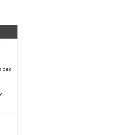
t
s des
ls